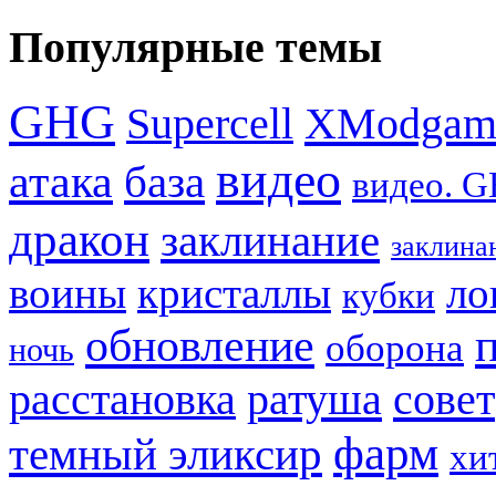
Популярные темы
GHG
XModgam
Supercell
видео
атака
база
видео. 
дракон
заклинание
заклина
воины
кристаллы
ло
кубки
обновление
оборона
ночь
расстановка
ратуша
совет
фарм
темный эликсир
хи